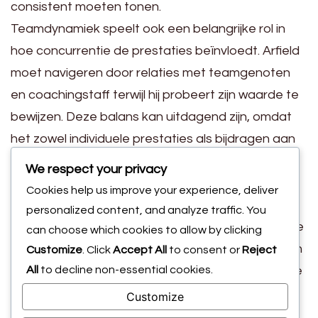
consistent moeten tonen.
Teamdynamiek speelt ook een belangrijke rol in
hoe concurrentie de prestaties beïnvloedt. Arfield
moet navigeren door relaties met teamgenoten
en coachingstaff terwijl hij probeert zijn waarde te
bewijzen. Deze balans kan uitdagend zijn, omdat
het zowel individuele prestaties als bijdragen aan
de algehele teamstrategie omvat.
We respect your privacy
Om uit te blinken in deze competitieve omgeving,
Cookies help us improve your experience, deliver
richt Arfield zich op het verfijnen van zijn
personalized content, and analyze traffic. You
vaardigheden en het aanpassen aan de tactische
can choose which cookies to allow by clicking
vereisten van het team. Hij begrijpt het belang van
Customize
. Click
Accept All
to consent or
Reject
All
to decline non-essential cookies.
veelzijdigheid en past vaak zijn speelstijl aan om te
voldoen aan verschillende formaties of rollen
Customize
indien nodig. Deze aanpasbaarheid vergroot niet