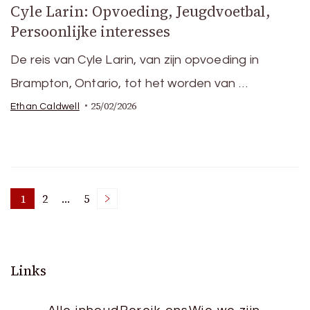
Cyle Larin: Opvoeding, Jeugdvoetbal,
Persoonlijke interesses
De reis van Cyle Larin, van zijn opvoeding in
Brampton, Ontario, tot het worden van …
25/02/2026
Ethan Caldwell
Posts
1
2
…
5
Page
Page
Page
pagination
Links