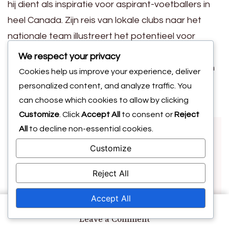
hij dient als inspiratie voor aspirant-voetballers in
heel Canada. Zijn reis van lokale clubs naar het
nationale team illustreert het potentieel voor
succes door hard werken en
We respect your privacy
doorzettingsvermogen, en moedigt jongeren aan
Cookies help us improve your experience, deliver
om hun dromen in het voetbal na te jagen.
personalized content, and analyze traffic. You
can choose which cookies to allow by clicking
Customize
. Click
Accept All
to consent or
Reject
All
to decline non-essential cookies.
Customize
Reject All
Accept All
About Author
Ethan Caldwell
on
Leave a Comment
Tosaint