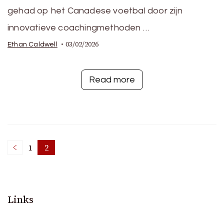
gehad op het Canadese voetbal door zijn
innovatieve coachingmethoden …
03/02/2026
Ethan Caldwell
Read more
Posts
1
2
Page
Page
pagination
Links